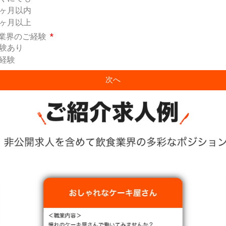
ヶ月以内
ヶ月以上
業界のご経験
験あり
経験
次へ