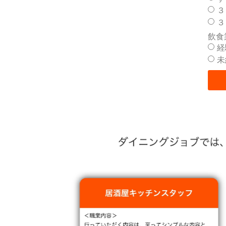
３
３
飲食
経
未