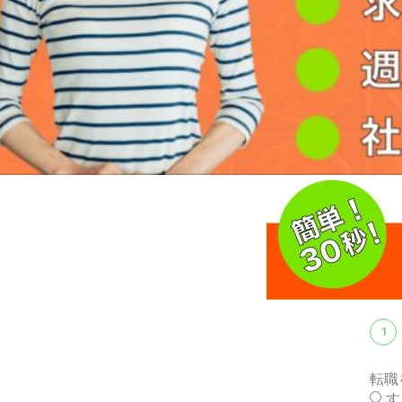
1
転職
す